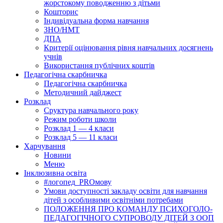
жорстокому поводженню з дітьми
Кошторис
Індивідуальна форма навчання
ЗНО/НМТ
ДПА
Критерії оцінювання рівня навчальних досягнень
учнів
Використання публічних коштів
Педагогічна скарбничка
Педагогічна скарбничка
Методичний дайджест
Розклад
Сруктура навчального року
Режим роботи школи
Розклад 1 — 4 класи
Розклад 5 — 11 класи
Харчування
Новини
Меню
Інклюзивна освіта
#логопед_PROмову
Умови доступності закладу освіти для навчання
дітей з особливими освітніми потребами
ПОЛОЖЕННЯ ПРО КОМАНДУ ПСИХОГОЛО-
ПЕДАГОГІЧНОГО СУПРОВОДУ ДІТЕЙ З ООП