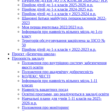
ПРИЙОМ ДІТЕЙ ДО 1-Х КЛАСІВ 2026-2027 Н.Р.
Прийом дітей до 1-х класів 2025-2026 н.р.
Прийом дітей до 1-х класів 2024-2025 н.р.
Прийом дітей до 1-х класів у 2023-2024 н.р.
Шановні батьки майбутніх першокласників 2022-
2023
Моя перша вчителька 2022/2023 н.р.
Інформація про наявність вільних місць до 1-го
класу
Територія обслуговування закріплена за ЗЗСО №
50
Прийом дітей до 1-х класів у 2022-2023 н.р.
Проєкт «Безпечна школа»
Прозорість закладу
Положення про внутрішню систему забезпечення
якості освіти
Положення про академічну доброчесність
КОДЕКС ЧЕСТІ
Інформація про наявність вільних місць 1-11
класах
Наявність вакантних посад
Освітні програми, що реалізуються в закладі освіти
Навчальні плани для учнів 1-11 класів на 2025-
2026 н.р.
Положення про моніторинг