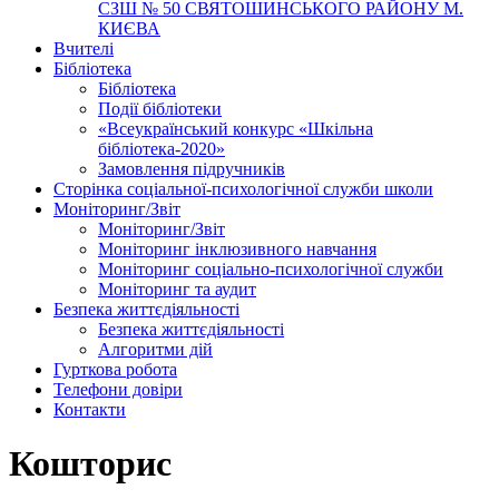
СЗШ № 50 СВЯТОШИНСЬКОГО РАЙОНУ М.
КИЄВА
Вчителі
Бібліотека
Бібліотека
Події бібліотеки
«Всеукраїнський конкурс «Шкільна
бібліотека-2020»
Замовлення підручників
Cторінка соціальної-психологічної служби школи
Моніторинг/Звіт
Моніторинг/Звіт
Моніторинг інклюзивного навчання
Моніторинг соціально-психологічної служби
Моніторинг та аудит
Безпека життєдіяльності
Безпека життєдіяльності
Алгоритми дій
Гурткова робота
Телефони довіри
Контакти
Кошторис