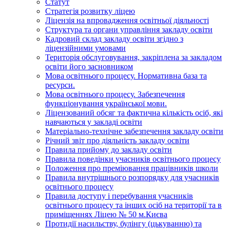
Статут
Стратегія розвитку ліцею
Ліцензія на впровадження освітньої діяльності
Структура та органи управління закладу освіти
Кадровий склад закладу освіти згідно з
ліцензійними умовами
Територія обслуговування, закріплена за закладом
освіти його засновником
Мова освітнього процесу. Нормативна база та
ресурси.
Мова освітнього процесу. Забезпечення
функціонування української мови.
Ліцензований обсяг та фактична кількість осіб, які
навчаються у закладі освіти
Матеріально-технічне забезпечення закладу освіти
Річний звіт про діяльність закладу освіти
Правила прийому до закладу освіти
Правила поведінки учасників освітнього процесу
Положення про преміювання працівників школи
Правила внутрішнього розпорядку для учасників
освітнього процесу
Правила доступу і перебування учасників
освітнього процесу та інших осіб на території та в
приміщеннях Ліцею № 50 м.Києва
Протидії насильству, булінгу (цькуванню) та