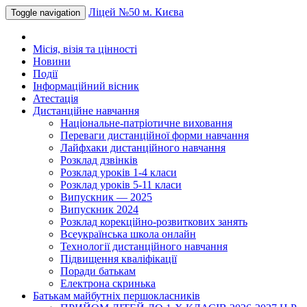
Ліцей №50 м. Києва
Toggle navigation
Місія, візія та цінності
Новини
Події
Інформаційний вісник
Атестація
Дистанційне навчання
Національне-патріотичне виховання
Переваги дистанційної форми навчання
Лайфхаки дистанційного навчання
Розклад дзвінків
Розклад уроків 1-4 класи
Розклад уроків 5-11 класи
Випускник — 2025
Випускник 2024
Розклад корекційно-розвиткових занять
Всеукраїнська школа онлайн
Технології дистанційного навчання
Підвищення кваліфікації
Поради батькам
Електрона скринька
Батькам майбутніх першокласників