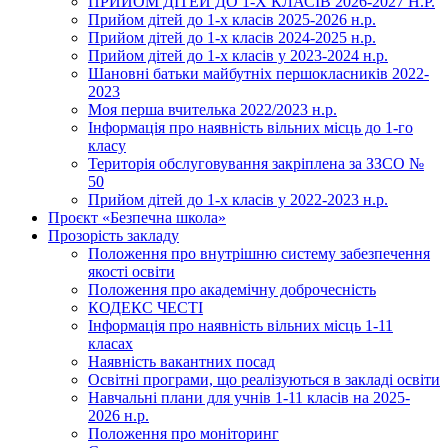
ПРИЙОМ ДІТЕЙ ДО 1-Х КЛАСІВ 2026-2027 Н.Р.
Прийом дітей до 1-х класів 2025-2026 н.р.
Прийом дітей до 1-х класів 2024-2025 н.р.
Прийом дітей до 1-х класів у 2023-2024 н.р.
Шановні батьки майбутніх першокласників 2022-
2023
Моя перша вчителька 2022/2023 н.р.
Інформація про наявність вільних місць до 1-го
класу
Територія обслуговування закріплена за ЗЗСО №
50
Прийом дітей до 1-х класів у 2022-2023 н.р.
Проєкт «Безпечна школа»
Прозорість закладу
Положення про внутрішню систему забезпечення
якості освіти
Положення про академічну доброчесність
КОДЕКС ЧЕСТІ
Інформація про наявність вільних місць 1-11
класах
Наявність вакантних посад
Освітні програми, що реалізуються в закладі освіти
Навчальні плани для учнів 1-11 класів на 2025-
2026 н.р.
Положення про моніторинг