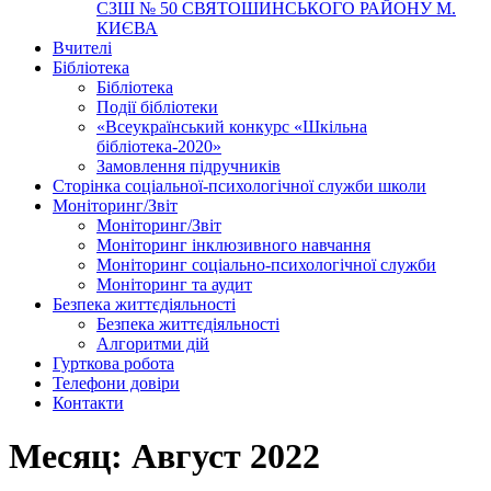
СЗШ № 50 СВЯТОШИНСЬКОГО РАЙОНУ М.
КИЄВА
Вчителі
Бібліотека
Бібліотека
Події бібліотеки
«Всеукраїнський конкурс «Шкільна
бібліотека-2020»
Замовлення підручників
Cторінка соціальної-психологічної служби школи
Моніторинг/Звіт
Моніторинг/Звіт
Моніторинг інклюзивного навчання
Моніторинг соціально-психологічної служби
Моніторинг та аудит
Безпека життєдіяльності
Безпека життєдіяльності
Алгоритми дій
Гурткова робота
Телефони довіри
Контакти
Месяц: Август 2022