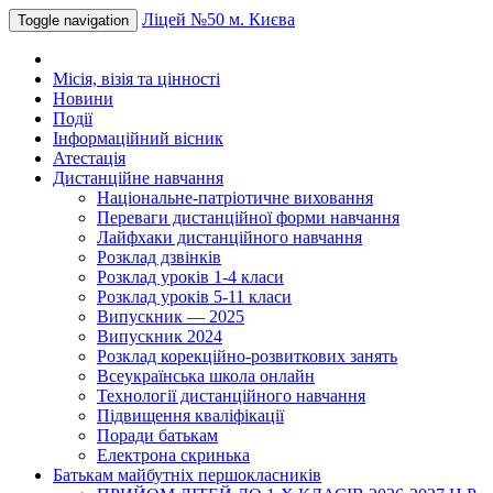
Ліцей №50 м. Києва
Toggle navigation
Місія, візія та цінності
Новини
Події
Інформаційний вісник
Атестація
Дистанційне навчання
Національне-патріотичне виховання
Переваги дистанційної форми навчання
Лайфхаки дистанційного навчання
Розклад дзвінків
Розклад уроків 1-4 класи
Розклад уроків 5-11 класи
Випускник — 2025
Випускник 2024
Розклад корекційно-розвиткових занять
Всеукраїнська школа онлайн
Технології дистанційного навчання
Підвищення кваліфікації
Поради батькам
Електрона скринька
Батькам майбутніх першокласників