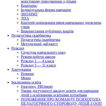
жорстокому поводженню з дітьми
Кошторис
Індивідуальна форма навчання
ЗНО/НМТ
ДПА
Критерії оцінювання рівня навчальних досягнень
учнів
Використання публічних коштів
Педагогічна скарбничка
Педагогічна скарбничка
Методичний дайджест
Розклад
Сруктура навчального року
Режим роботи школи
Розклад 1 — 4 класи
Розклад 5 — 11 класи
Харчування
Новини
Меню
Інклюзивна освіта
#логопед_PROмову
Умови доступності закладу освіти для навчання
дітей з особливими освітніми потребами
ПОЛОЖЕННЯ ПРО КОМАНДУ ПСИХОГОЛО-
ПЕДАГОГІЧНОГО СУПРОВОДУ ДІТЕЙ З ООП