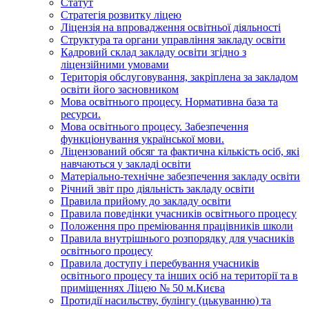
Статут
Стратегія розвитку ліцею
Ліцензія на впровадження освітньої діяльності
Структура та органи управління закладу освіти
Кадровий склад закладу освіти згідно з
ліцензійними умовами
Територія обслуговування, закріплена за закладом
освіти його засновником
Мова освітнього процесу. Нормативна база та
ресурси.
Мова освітнього процесу. Забезпечення
функціонування української мови.
Ліцензований обсяг та фактична кількість осіб, які
навчаються у закладі освіти
Матеріально-технічне забезпечення закладу освіти
Річний звіт про діяльність закладу освіти
Правила прийому до закладу освіти
Правила поведінки учасників освітнього процесу
Положення про преміювання працівників школи
Правила внутрішнього розпорядку для учасників
освітнього процесу
Правила доступу і перебування учасників
освітнього процесу та інших осіб на території та в
приміщеннях Ліцею № 50 м.Києва
Протидії насильству, булінгу (цькуванню) та